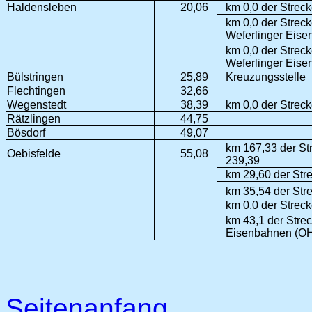
Haldensleben
20,06
km 0,0 der Strec
km 0,0 der Strec
Weferlinger Eise
km 0,0 der Strec
Weferlinger Eise
Bülstringen
25,89
Kreuzungsstelle
Flechtingen
32,66
Wegenstedt
38,39
km 0,0 der Strec
Rätzlingen
44,75
Bösdorf
49,07
km 167,33 der Str
Oebisfelde
55,08
239,39
km 29,60 der Str
km 35,54 der Stre
km 0,0 der Streck
km 43,1 der Stre
Eisenbahnen (OH
Seitenanfang