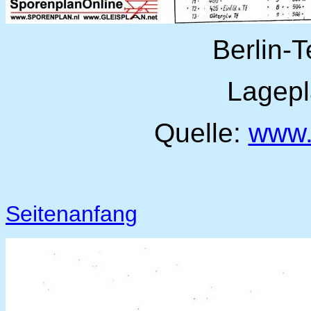
Berlin-
Lagepl
Quelle:
www
Seitenanfang