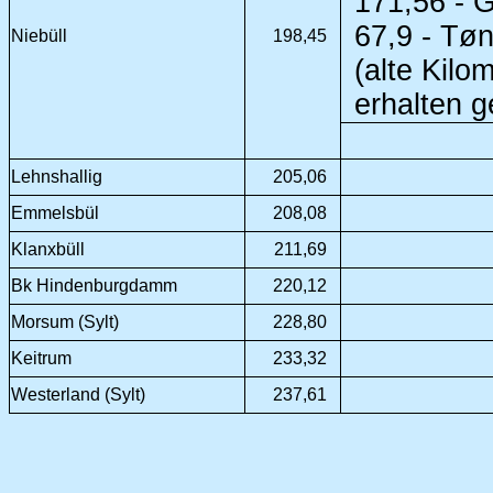
171,56 - 
67,9 - Tøn
Niebüll
198,45
(alte Kilo
erhalten g
Lehnshallig
205,06
Emmelsbül
208,08
Klanxbüll
211,69
Bk Hindenburgdamm
220,12
Morsum (Sylt)
228,80
Keitrum
233,32
Westerland (Sylt)
237,61