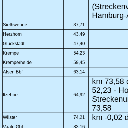
(Strecken
Hamburg-A
Siethwende
37,71
Herzhorn
43,49
Glückstadt
47,40
Krempe
54,23
Kremperheide
59,45
Alsen Bbf
63,14
km 73,58 
52,23 - Ho
Itzehoe
64,92
Streckenu
73,58
km -0,02 d
Wilster
74,21
Vaale Gbf
83,16