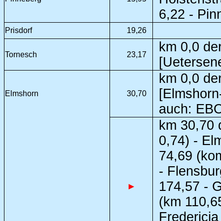
6,22 - Pi
Prisdorf
19,26
km 0,0 der
Tornesch
23,17
[Uetersen
km 0,0 der
[Elmshorn
Elmshorn
30,70
auch: EBO
km 30,70 
0,74) - El
74,69 (ko
- Flensbu
174,57 - 
►
(km 110,65
Fredericia