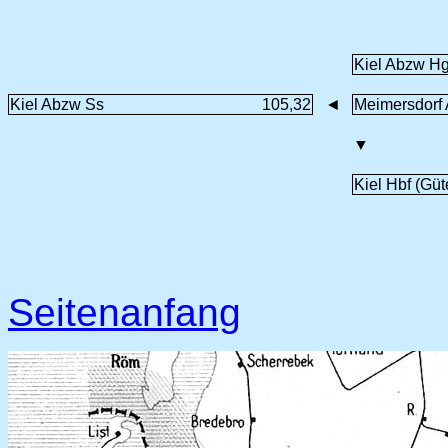
Kiel Abzw H
Kiel Abzw Ss
105,32
◄
Meimersdorf
▼
Kiel Hbf (Güt
Seitenanfang