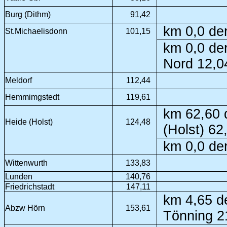
Burg (Dithm)
91,42
km 0,0 der
St.Michaelisdonn
101,15
km 0,0 der
Nord 12,0
Meldorf
112,44
Hemmimgstedt
119,61
km 62,60 
Heide (Holst)
124,48
(Holst) 62
km 0,0 der
Wittenwurth
133,83
Lunden
140,76
Friedrichstadt
147,11
km 4,65 d
Abzw Hörn
153,61
Tönning 2