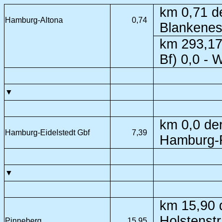
km 0,71 d
Hamburg-Altona
0,74
Blankenes
km 293,17
Bf) 0,0 -
▼
km 0,0 de
Hamburg-Eidelstedt Gbf
7,39
Hamburg-R
▼
km 15,90 
Holstenst
Pinneberg
15,95