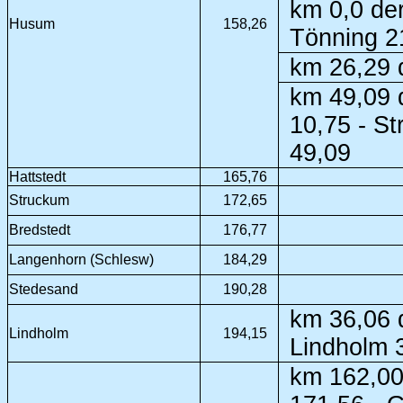
km 0,0 de
Husum
158,26
Tönning 2
km 26,29 
km 49,09 
10,75 - S
49,09
Hattstedt
165,76
Struckum
172,65
Bredstedt
176,77
Langenhorn (Schlesw)
184,29
Stedesand
190,28
km 36,06 
Lindholm
194,15
Lindholm 
km 162,00