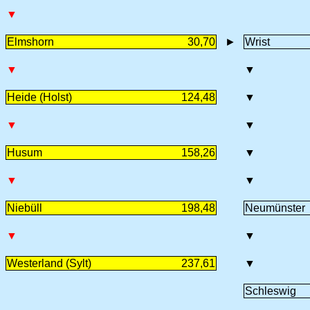
▼
Elmshorn
30,70
►
Wrist
▼
▼
Heide (Holst)
124,48
▼
▼
▼
Husum
158,26
▼
▼
▼
Niebüll
198,48
Neumünster
▼
▼
Westerland (Sylt)
237,61
▼
Schleswig