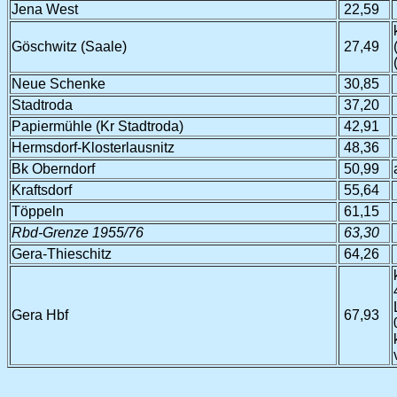
Jena West
22,59
Göschwitz (Saale)
27,49
Neue Schenke
30,85
Stadtroda
37,20
Papiermühle (Kr Stadtroda)
42,91
Hermsdorf-Klosterlausnitz
48,36
Bk Oberndorf
50,99
Kraftsdorf
55,64
Töppeln
61,15
Rbd-Grenze 1955/76
63,30
Gera-Thieschitz
64,26
Gera Hbf
67,93