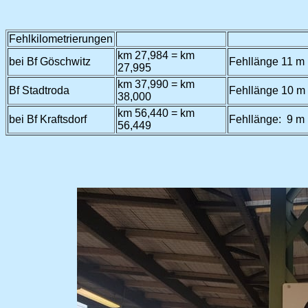
Fehlkilometrierungen
km 27,984 = km
bei Bf Göschwitz
Fehllänge 11 m 
27,995
km 37,990 = km
Bf Stadtroda
Fehllänge 10 m 
38,000
km 56,440 = km
bei Bf Kraftsdorf
Fehllänge: 9 m 
56,449