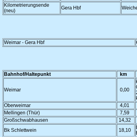
Kilometrierungsende
Gera Hbf
Weich
(neu)
Weimar - Gera Hbf
Bahnhof/Haltepunkt
km
Weimar
0,00
Oberweimar
4,01
Mellingen (Thür)
7,59
Großschwabhausen
14,32
Bk Schlettwein
18,10